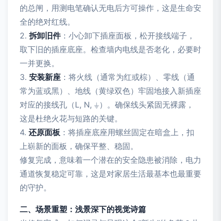
的总闸，用测电笔确认无电后方可操作，这是生命安
全的绝对红线。
2.
拆卸旧件
：小心卸下插座面板，松开接线端子，
取下旧的插座底座。检查墙内电线是否老化，必要时
一并更换。
3.
安装新座
：将火线（通常为红或棕）、零线（通
常为蓝或黑）、地线（黄绿双色）牢固地接入新插座
对应的接线孔（L, N, ⏚）。确保线头紧固无裸露，
这是杜绝火花与短路的关键。
4.
还原面板
：将插座底座用螺丝固定在暗盒上，扣
上崭新的面板，确保平整、稳固。
修复完成，意味着一个潜在的安全隐患被消除，电力
通道恢复稳定可靠，这是对家居生活最基本也最重要
的守护。
二、场景重塑：浅景深下的视觉诗篇