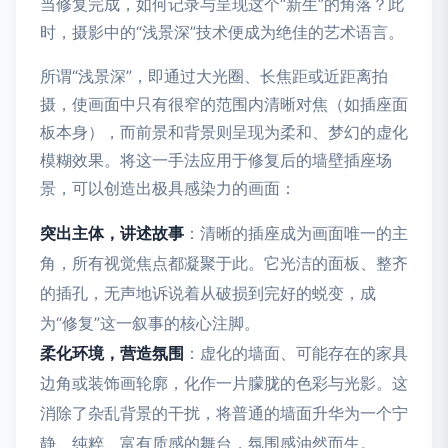
当修复完成，如何记录与呈现这个“新生”的角落？此
时，摄影中的“浅景深”技术便成为绝佳的艺术语言。
所谓“浅景深”，即通过大光圈、长焦距或近距离拍
摄，使画面中只有很窄的范围内清晰对焦（如插座面
板本身），而前景和背景则呈现为柔和、梦幻的虚化
模糊效果。将这一手法应用于修复后的墙壁插座场
景，可以创造出极具感染力的画面：
突出主体，讲述故事
：清晰的插座成为画面唯一的主
角，所有视觉焦点都凝聚于此。它光洁的面板、整齐
的插孔，无声地诉说着从破损到完好的蜕变，成
为“修复”这一叙事的核心注脚。
柔化环境，营造氛围
：虚化的墙面、可能存在的家具
边角或装饰画轮廓，化作一片朦胧的色彩与光影。这
消除了杂乱背景的干扰，将普通的墙面升华为一个宁
静、纯粹、富有质感的舞台，氛围感油然而生。