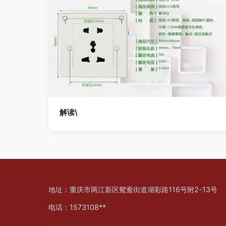
解读\
地址：重庆市两江新区鸳鸯街道湖彩路116号附2-13号
电话：1573108**