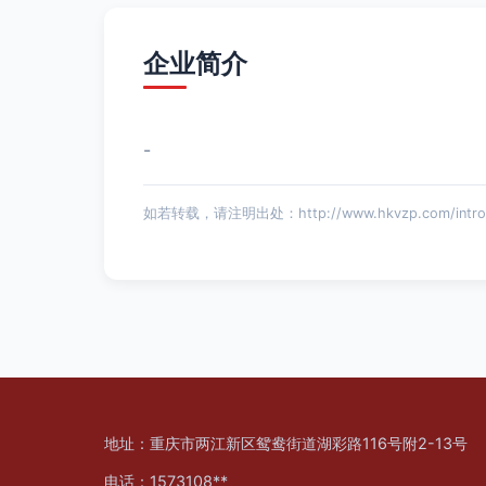
企业简介
-
如若转载，请注明出处：http://www.hkvzp.com/introdu
地址：重庆市两江新区鸳鸯街道湖彩路116号附2-13号
电话：1573108**